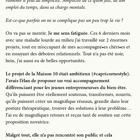
ramener à plus de simplicité. Simplicité de ce qu’on fait, de son
emploi du temps, dans sa charge mentale.
Est-ce-que parfois on ne se complique pas un peu trop la vie ?
On va pas se mentir.
Je me sens fatiguée.
Ces 6 derniers mois
avec une maladie lourde au milieu j’ai travaillé sur 2 énormes
projets, tout en m’occupant de mes accompagné•es chéri•es et
en essuyant des déboires relationnels. Tout n’a pas été noir,
hein, j’ai aussi eu de belles opportunités.
Le projet de la Maison 10 était ambitieux (#capricornestyle).
J’avais l’élan de proposer un vrai accompagnement
différenciant pour les jeunes entrepreneur•es du bien-être.
Qu’ils puissent être réellement soutenus, transformés, nourris,
qu’ils puissent créer un magnifique réseaux, grandir dans leur
posture thérapeutique, trouver des solutions à leur problème…
J’ai eu de magnifiques retours et reçus tant de soutien sur cette
proposition novatrice.
Malgré tout, elle n’a pas rencontré son public et cela