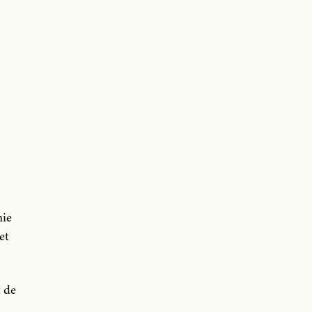
mie
et
t de