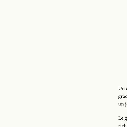
Un c
grâc
un j
Le g
rich