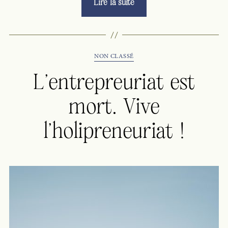
Lire la suite
création
:
un
parcours
initiatique »
Catégories
NON CLASSÉ
L’entrepreuriat est
mort. Vive
l’holipreneuriat !