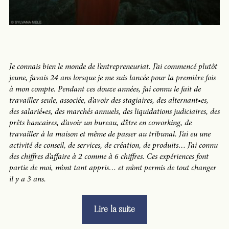
Je connais bien le monde de l’entrepreneuriat. J’ai commencé plutôt
jeune, j’avais 24 ans lorsque je me suis lancée pour la première fois
à mon compte. Pendant ces douze années, j’ai connu le fait de
travailler seule, associée, d’avoir des stagiaires, des alternant•es,
des salarié•es, des marchés annuels, des liquidations judiciaires, des
prêts bancaires, d’avoir un bureau, d’être en coworking, de
travailler à la maison et même de passer au tribunal. J’ai eu une
activité de conseil, de services, de création, de produits… J’ai connu
des chiffres d’affaire à 2 comme à 6 chiffres. Ces expériences font
partie de moi, m’ont tant appris… et m’ont permis de tout changer
il y a 3 ans.
« L’entrepreuriat
Lire la suite
est
mort.